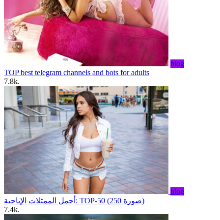
blog
TOP best telegram channels and bots for adults
7.8k.
blog
أجمل الممثلات الإباحية: TOP-50 (250 صورة)
7.4k.