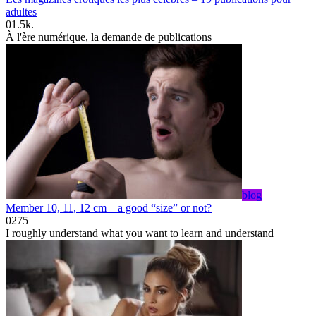
adultes
0
1.5k.
À l'ère numérique, la demande de publications
blog
Member 10, 11, 12 cm – a good “size” or not?
0
275
I roughly understand what you want to learn and understand